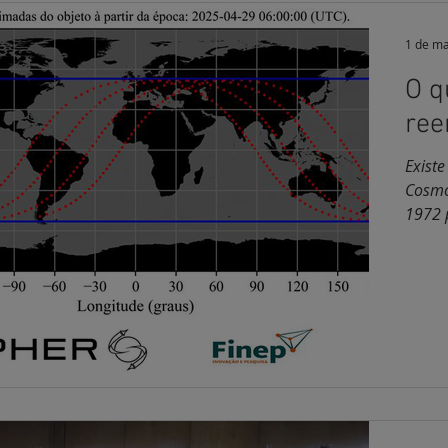
1 de ma
O q
ree
Exist
Cosmo
1972 p