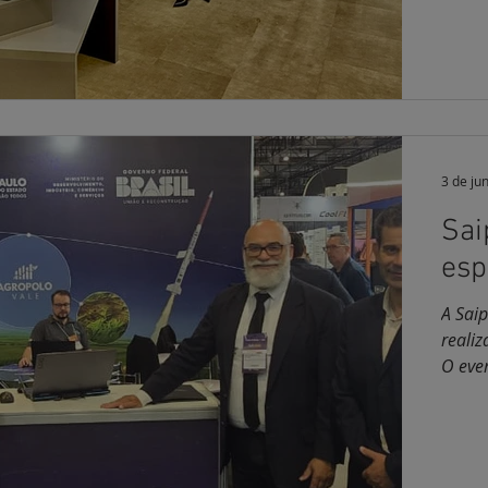
espaç
de Ge
3 de ju
Sai
esp
A Saip
realiz
O even