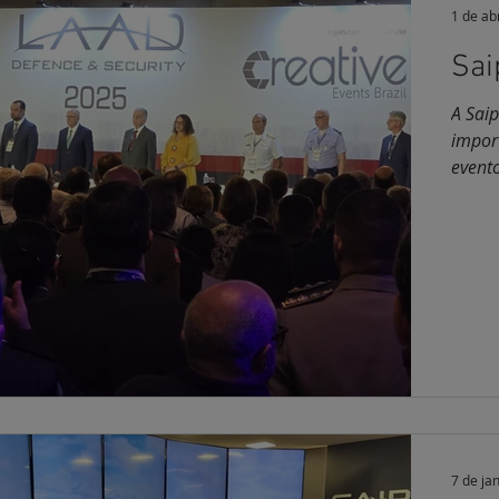
1 de ab
Sai
A Saip
impor
evento
7 de ja