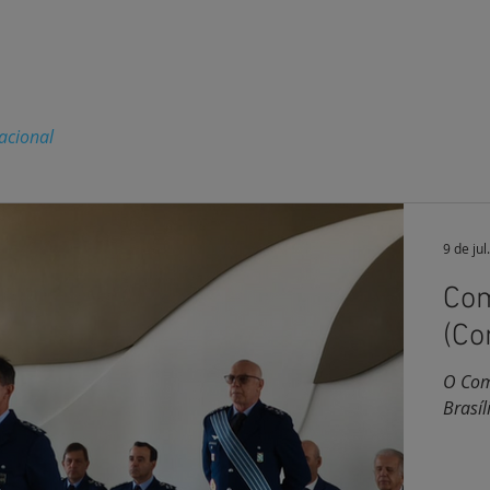
O
EMPRESA
SOLUÇÕES
TRABALHE CONOSCO
SUP
acional
9 de jul.
Com
(Co
O Com
Brasíl