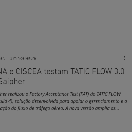
ar.
3 min de leitura
A e CISCEA testam TATIC FLOW 3.0
Saipher
r realizou o Factory Acceptance Test (FAT) do TATIC FLOW
uild 4), solução desenvolvida para apoiar o gerenciamento e a
ação do fluxo de tráfego aéreo. A nova versão amplia as
dades do sistema e consolida evoluções iniciadas na Build 3,
porando melhorias em monitoramento operacional, análise
os e integração com sistemas utilizados no controle do