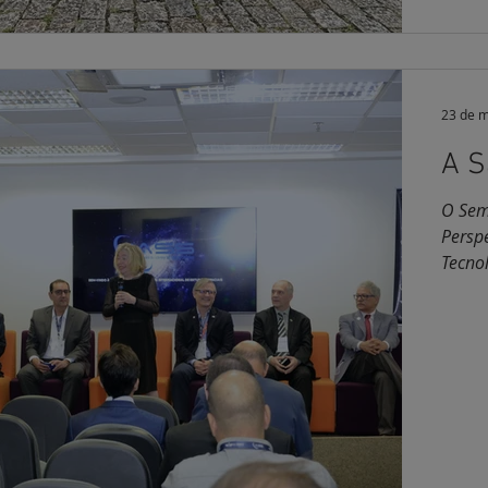
23 de m
A S
O Semi
Persp
Tecnol