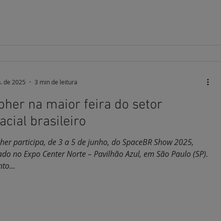
o aéreo. Participaram da atividade representantes do Centro
renciamento de Navegação
n. de 2025
3 min de leitura
pher na maior feira do setor
acial brasileiro
her participa, de 3 a 5 de junho, do SpaceBR Show 2025,
ado no Expo Center Norte – Pavilhão Azul, em São Paulo (SP).
to...