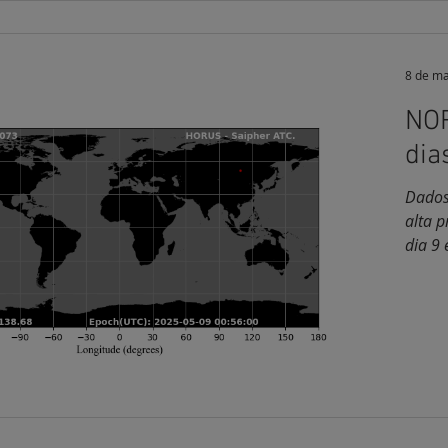
8 de ma
NOR
dia
Dados
alta 
dia 9 e