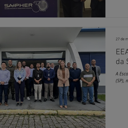
27 de m
EEA
da 
A Esco
(