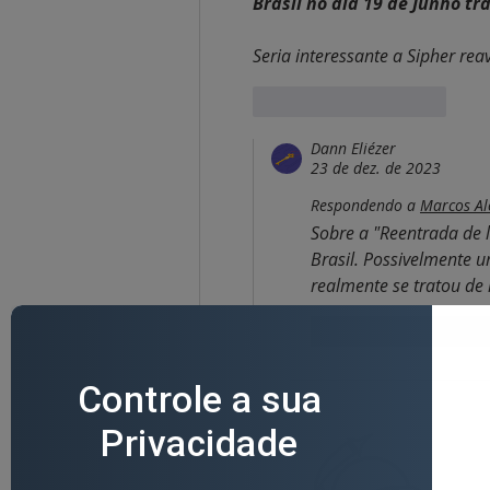
Brasil no dia 19 de Junho t
Seria interessante a Sipher rea
Curtir
Responder
Dann Eliézer
23 de dez. de 2023
Respondendo a
Marcos Al
Sobre a "Reentrada de 
Brasil. Possivelmente u
realmente se tratou de 
Curtir
Respond