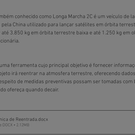
ambém conhecido como Longa Marcha 2C é um veículo de l
pela China utilizado para lançar satélites em órbita terrest
 até 3.850 kg em órbita terrestre baixa e até 1.250 kg em ob
cionária.
a ferramenta cujo principal objetivo é fornecer informaç
bjeto irá reentrar na atmosfera terrestre, oferecendo dado
respeito de medidas preventivas possam ser tomadas com b
ado ofereça quando decair. 
cnica de Reentrada
.docx
e DOCX • 2.12MB