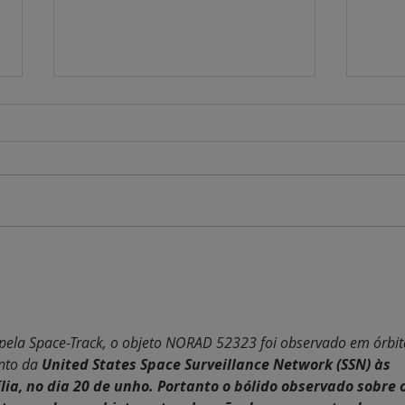
CGNA e CISCEA testam TATIC
Saiph
FLOW 3.0 na Saipher
espac
 pela Space-Track, o objeto NORAD 52323 foi observado em órbit
nto da 
United States Space Surveillance Network (SSN) às 
ia, no dia 20 de unho. Portanto o bólido observado sobre o