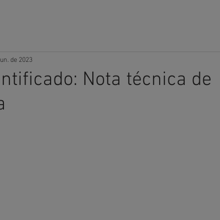
O
EMPRESA
SOLUÇÕES
TRABALHE CONOSCO
SUP
jun. de 2023
ntificado: Nota técnica de
a