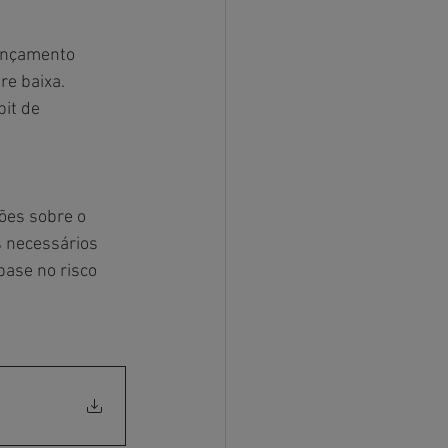
ançamento 
re baixa.
it de 
ões sobre o 
s necessários 
ase no risco 