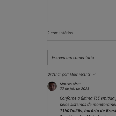
2 comentários
Escreva um comentário
Comando da Aeronáutica ativa
Ordenar por:
Mais recente
o COES (Comando de
Atividades Espaciais)
Marcos Alcaz
22 de jul. de 2023
Conforne a última TLE emitida
pelos sistemas de monitorame
11h07m26s, horário de Brasíl