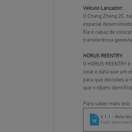
Veículo Lançador:
O Chang Zheng 2C, t
espacial desenvolvido 
Ele é capaz de colocar
transferência geoesta
HORUS REENTRY: 
O HORUS REENTRY é um
local e data que um o
para que decisões a 
que o objeto identific
Para saber mais leia: 
V 1.1 - Nota té
Fazer download d