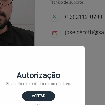
Técnico de suporte
(12) 2112-0200
jose.perotti@sa
+ 
Av
Ba
Sã