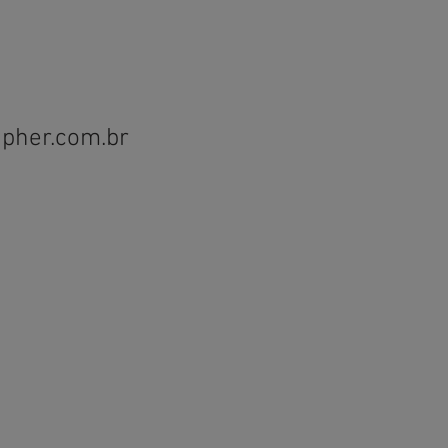
ipher.com.br
55 (12) 2112-0200
. São João, 2405 - 20° andar
irro Jardim das Colinas
o José dos Campos - SP - Brasil