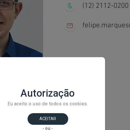
(12) 2112-0200
felipe.marque
+ 
Av
Ba
Sã