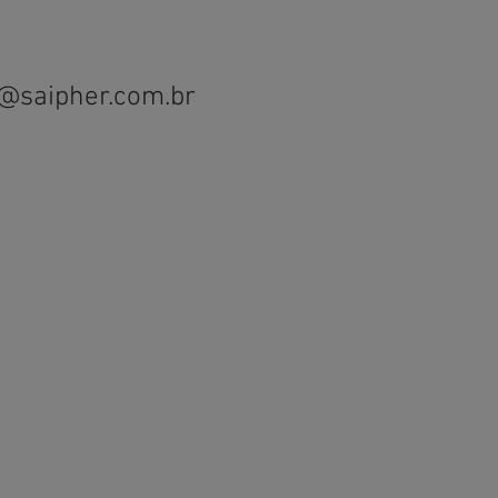
s@saipher.com.br
55 (12) 2112-0200
. São João, 2405 - 20° andar
irro Jardim das Colinas
o José dos Campos - SP - Brasil